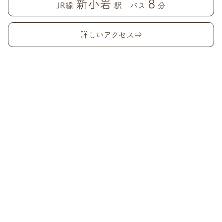
新小岩
8
JR線
駅 バス
分
詳しいアクセス⇒