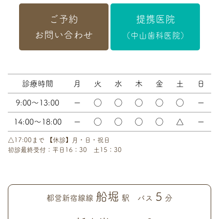
ご予約
提携医院
お問い合わせ
（中山歯科医院）
診療時間
月
火
水
木
金
土
日
9:00～13:00
ー
◯
◯
◯
◯
◯
ー
14:00～18:00
ー
◯
◯
◯
◯
△
ー
△17:00まで 【休診】月・日・祝日
初診最終受付：平日16：30 土15：30
船堀
5
都営新宿線線
駅 バス
分