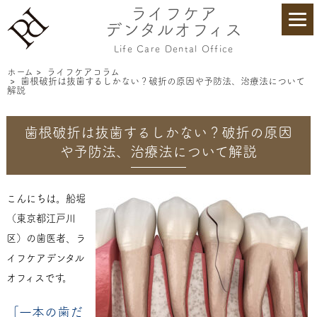
ライフケア
デンタルオフィス
Life Care Dental Office
ホーム
>
ライフケアコラム
>
歯根破折は抜歯するしかない？破折の原因や予防法、治療法について
解説
歯根破折は抜歯するしかない？破折の原因
や予防法、治療法について解説
こんにちは。船堀
（東京都江戸川
区）の歯医者、ラ
イフケアデンタル
オフィスです。
「一本の歯だ