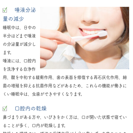
唾液分泌
量の減少
睡眠中は、日中の
半分ほどまで唾液
の分泌量が減少し
ます。
唾液には、口腔内
を洗浄する自浄作
用、酸を中和する緩衝作用、歯の表面を修復する再石灰化作用、細
菌の増殖を抑える抗菌作用などがあるため、これらの機能が働きに
くい睡眠中は、虫歯ができやすくなります。
口腔内の乾燥
鼻づまりがある方や、いびきをかく方は、口が開いた状態で寝てい
ることが多く、口内が乾燥します。