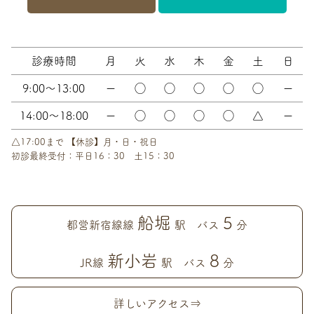
診療時間
月
火
水
木
金
土
日
9:00～13:00
ー
◯
◯
◯
◯
◯
ー
14:00～18:00
ー
◯
◯
◯
◯
△
ー
△17:00まで 【休診】月・日・祝日
初診最終受付：平日16：30 土15：30
船堀
5
都営新宿線線
駅 バス
分
新小岩
8
JR線
駅 バス
分
詳しいアクセス⇒