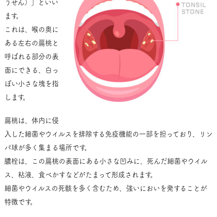
うせん）」といい
ます。
これは、喉の奥に
ある左右の扁桃と
呼ばれる部分の表
面にできる、白っ
ぽい小さな塊を指
します。
扁桃は、体内に侵
入した細菌やウイルスを排除する免疫機能の一部を担っており、リン
パ球が多く集まる場所です。
膿栓は、この扁桃の表面にある小さな凹みに、死んだ細菌やウイル
ス、粘液、食べかすなどがたまって形成されます。
細菌やウイルスの死骸を多く含むため、強いにおいを発することが
特徴です。