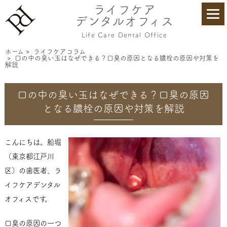
ライフケア
デンタルオフィス
Life Care Dental Office
ホーム
>
ライフケアコラム
>
口の中の臭い玉はなぜできる？口臭の原因となる膿栓の原因や対策を
解説
口の中の臭い玉はなぜできる？口臭の原因
となる膿栓の原因や対策を解説
こんにちは。船堀
（東京都江戸川
区）の歯医者、ラ
イフケアデンタル
オフィスです。
口臭の原因の一つ