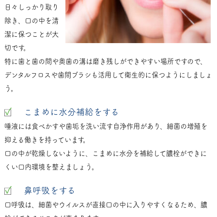
日々しっかり取り
除き、口の中を清
潔に保つことが大
切です。
特に歯と歯の間や奥歯の溝は磨き残しができやすい場所ですので、
デンタルフロスや歯間ブラシも活用して衛生的に保つようにしましょ
う。
こまめに水分補給をする
唾液には食べかすや歯垢を洗い流す自浄作用があり、細菌の増殖を
抑える働きを持っています。
口の中が乾燥しないように、こまめに水分を補給して膿栓ができに
くい口内環境を整えましょう。
鼻呼吸をする
口呼吸は、細菌やウイルスが直接口の中に入りやすくなるため、膿