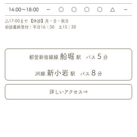
14:00～18:00
ー
◯
◯
◯
◯
△
ー
△17:00まで 【休診】月・日・祝日
初診最終受付：平日16：30 土15：30
船堀
5
都営新宿線線
駅 バス
分
新小岩
8
JR線
駅 バス
分
詳しいアクセス⇒