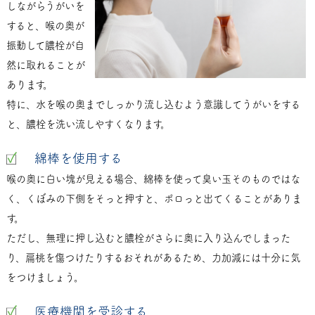
しながらうがいを
すると、喉の奥が
振動して膿栓が自
然に取れることが
あります。
特に、水を喉の奥までしっかり流し込むよう意識してうがいをする
と、膿栓を洗い流しやすくなります。
綿棒を使用する
喉の奥に白い塊が見える場合、綿棒を使って臭い玉そのものではな
く、くぼみの下側をそっと押すと、ポロっと出てくることがありま
す。
ただし、無理に押し込むと膿栓がさらに奥に入り込んでしまった
り、扁桃を傷つけたりするおそれがあるため、力加減には十分に気
をつけましょう。
医療機関を受診する