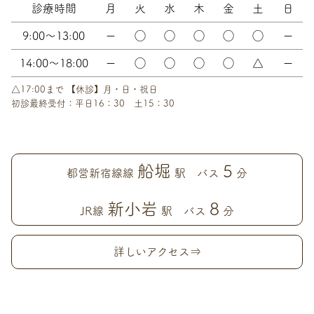
診療時間
月
火
水
木
金
土
日
9:00～13:00
ー
◯
◯
◯
◯
◯
ー
14:00～18:00
ー
◯
◯
◯
◯
△
ー
△17:00まで 【休診】月・日・祝日
初診最終受付：平日16：30 土15：30
船堀
5
都営新宿線線
駅 バス
分
新小岩
8
JR線
駅 バス
分
詳しいアクセス⇒