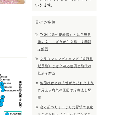
いきます。
最近の投稿
TCH（歯列接触癖）とは？無意
識の食いしばりが引き起こす問題
を解説
クラウンレングスニング（歯冠長
延長術）とは？適応症例と術後の
経過を解説
地図状舌とは？舌がただれたよう
に見える病気の原因や治療法を解
説
寝る前のちょっとした習慣で虫歯
リスクを抑えよう！セルフケアの