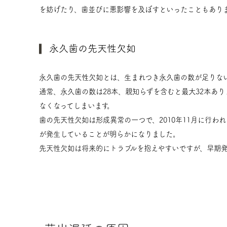
を妨げたり、歯並びに悪影響を及ぼすといったこともあり
永久歯の先天性欠如
永久歯の先天性欠如とは、生まれつき永久歯の数が足りな
通常、永久歯の数は28本、親知らずを含むと最大32本あ
なくなってしまいます。
歯の先天性欠如は形成異常の一つで、2010年11月に行わ
が発生していることが明らかになりました。
先天性欠如は将来的にトラブルを抱えやすいですが、早期