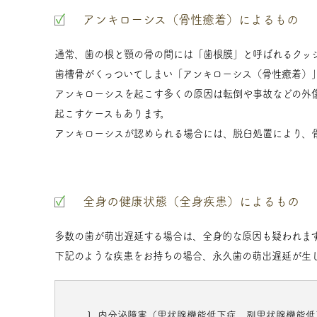
アンキローシス（骨性癒着）によるもの
通常、歯の根と顎の骨の間には「歯根膜」と呼ばれるクッ
歯槽骨がくっついてしまい「アンキローシス（骨性癒着）
アンキローシスを起こす多くの原因は転倒や事故などの外
起こすケースもあります。
アンキローシスが認められる場合には、脱臼処置により、
全身の健康状態（全身疾患）によるもの
多数の歯が萌出遅延する場合は、全身的な原因も疑われま
下記のような疾患をお持ちの場合、永久歯の萌出遅延が生
内分泌障害（甲状腺機能低下症，副甲状腺機能低